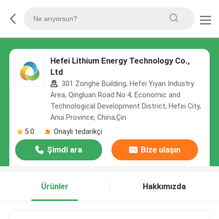
Hefei Lithium Energy Technology Co.,
Ltd
301 Zonghe Building, Hefei Yiyan Industry
Area, Qingluan Road No.4, Economic and
Technological Development District, Hefei City,
Anui Province, China,Çin
5.0
Onaylı tedarikçi
Şimdi ara
Bize ulaşın
Ürünler
Hakkımızda