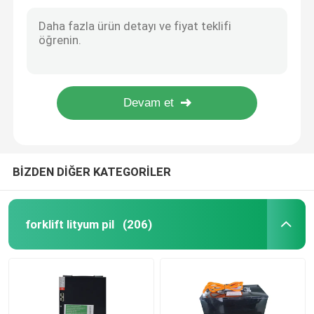
Caterpillar Forklift için Endüstriyel Elektrikli Palet Jack Bataryası 50kg
Ticari derin döngü Yeni Çatal yükleme bataryası Makas yükleme bataryaları 20Ah
Elektrikli İstifleyici Pil
Forklift Elektrikli Palet Jack Pil Adamı Asansör Piller Kırmızı 25.6V225AH
Elektrikli Pallet Jack 48v kısa devre koruması ile çekiş pil paketi
Elektrikli Transpalet Aküsü
1000 döngü ömrü olan Lityum-ion Power Pallet Bataryası 650x195x560mm
650x195x560mm Depo Lojistikleri için Elektrikli Palet Jack Pil
Depo otomobil bataryası
48V lityum golf arabası pil
BİZDEN DİĞER KATEGORİLER
Ağır Kamyon Pilleri
forklift lityum pil
(206)
Makaslı Kaldırma Aküsü