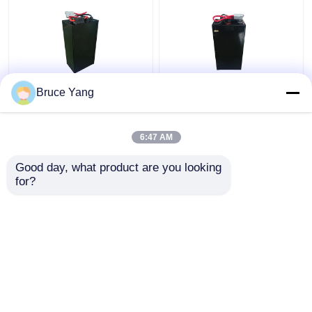
Bruce Yang
Lityum Elektrikli
48V Lityum Endüstriyel
Yükleyici Batarya
Kamyon Bataryaları
Forklift 48V IP54 Su
Elektrikli Yükleme
6:47 AM
geçirmez
Forklift 15kg
En iyi fiyat
En iyi fiyat
Good day, what product are you looking 
for?
Bize ulaşın
Bize ulaşın
Daha fazla göster