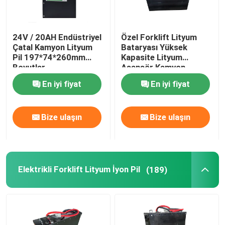
24V / 20AH Endüstriyel
Özel Forklift Lityum
Çatal Kamyon Lityum
Bataryası Yüksek
Pil 197*74*260mm
Kapasite Lityum
Boyutlar
Asansör Kamyon
Bataryası 400Ah
En iyi fiyat
En iyi fiyat
Bize ulaşın
Bize ulaşın
Elektrikli Forklift Lityum İyon Pil
(189)