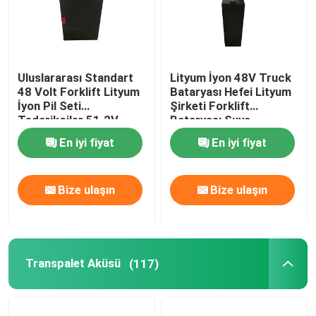
Uluslararası Standart
Lityum İyon 48V Truck
48 Volt Forklift Lityum
Bataryası Hefei Lityum
İyon Pil Seti
Şirketi Forklift
Tedarikçiler 51.2V
Bataryası Suya
12AH
dayanıklı
En iyi fiyat
En iyi fiyat
Bize ulaşın
Bize ulaşın
Transpalet Aküsü
(117)