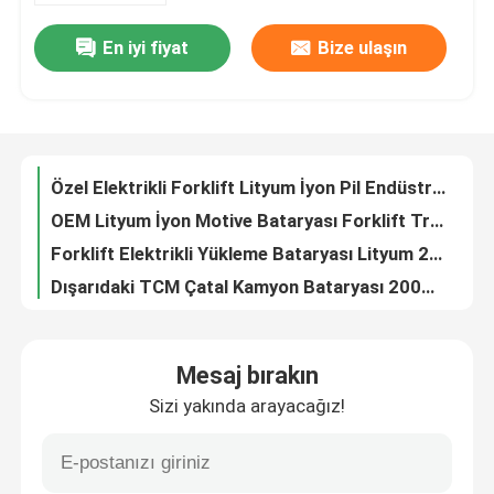
En iyi fiyat
Bize ulaşın
ODM 25.6V 272Ah Lityum İyon Forklift Pil Seti 200kg
Fabrika turu
Özel Elektrikli Forklift Lityum İyon Pil Endüstriyel Forklift Pilleri
OEM Lityum İyon Motive Bataryası Forklift Truck Stacker
Kalite kontrol
Forklift Elektrikli Yükleme Bataryası Lityum 25.6V230AH 100kg
Dışarıdaki TCM Çatal Kamyon Bataryası 200Ah Derin Döngü OEM
Bir teklif isteği
Japonya Caterpillar Forklift için özel elektrikli pil
IP54 Caterpillar Elektrikli Çatal Pil Yeni
forklift lityum pil
Palet Kamyonu Elektrikli Yükleyici Batarya Lityum İyon 25.6V 230AH
Elektrikli Çatal Walkie Stacker Pil 200Ah 100kg Lityum iyon
Elektrikli Forklift Lityum İyon Pil
Lityum İyon Forklift Elektrik Yükleyici Pil Hücreleri 25.6V 200Ah OEM
Mesaj bırakın
Lityum Forklift çekiş bataryaları Elektrikli Palet Kamyon Bataryaları Yükleme için
Sizi yakında arayacağız!
48 Volt Lityum İyon Forklift Pil
Elektrikli Lityum Bulldog Forklift Bataryası 50kg Palet Jack için
Gelişmiş Lityum İyon Forklift Elektrik Palet Jack Pil Hücreleri Şirketleri
Aşırı akım koruması Lityum 36 Volt Forklift Bataryası Power Jack 1000 döngü için
Transpalet Aküsü