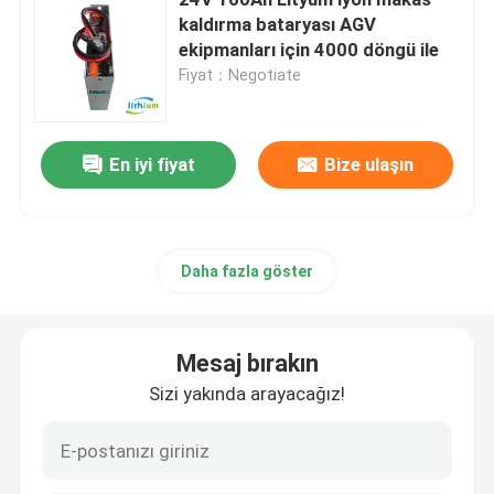
kaldırma bataryası AGV
ekipmanları için 4000 döngü ile
Elektrikli İstifleyici Pil
Fiyat：Negotiate
Elektrikli Transpalet Aküsü
En iyi fiyat
Bize ulaşın
Depo otomobil bataryası
48V lityum golf arabası pil
Daha fazla göster
Ağır Kamyon Pilleri
Mesaj bırakın
Sizi yakında arayacağız!
Makaslı Kaldırma Aküsü