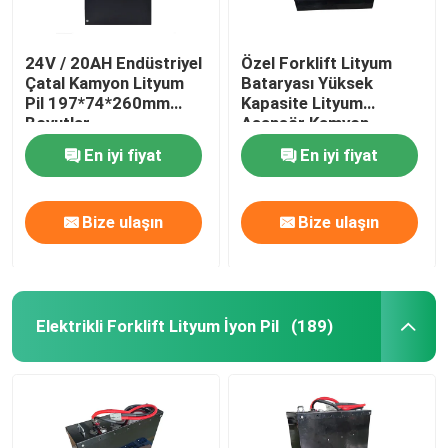
24V / 20AH Endüstriyel
Özel Forklift Lityum
Çatal Kamyon Lityum
Bataryası Yüksek
Pil 197*74*260mm
Kapasite Lityum
Boyutlar
Asansör Kamyon
Bataryası 400Ah
En iyi fiyat
En iyi fiyat
Bize ulaşın
Bize ulaşın
Elektrikli Forklift Lityum İyon Pil
(189)