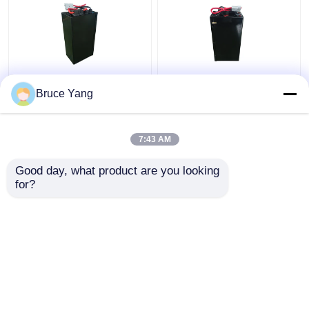
Lityum Elektrikli
48V Lityum Endüstriyel
Bruce Yang
Yükleyici Batarya
Kamyon Bataryaları
Forklift 48V IP54 Su
Elektrikli Yükleme
geçirmez
Forklift 15kg
7:43 AM
En iyi fiyat
En iyi fiyat
Good day, what product are you looking 
for?
Bize ulaşın
Bize ulaşın
Daha fazla göster
Ana sayfa
Hakkımızda
Bize ulaşın
Desktop Site