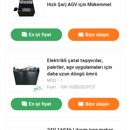
Hızlı Şarj AGV için Mükemmel
Fabrika turu
En iyi fiyat
Bize ulaşın
Kalite kontrol
Bir teklif isteği
Elektrikli çatal taşıyıcılar,
paletler, agv uygulamaları için
forklift lityum pil
daha uzun döngü ömrü
MOQ：1
Fiyat：100-1600USD/PCS
Elektrikli Forklift Lityum İyon Pil
En iyi fiyat
Bize ulaşın
48 Volt Lityum İyon Forklift Pil
Transpalet Aküsü
24V 160Ah Lityum iyon makas