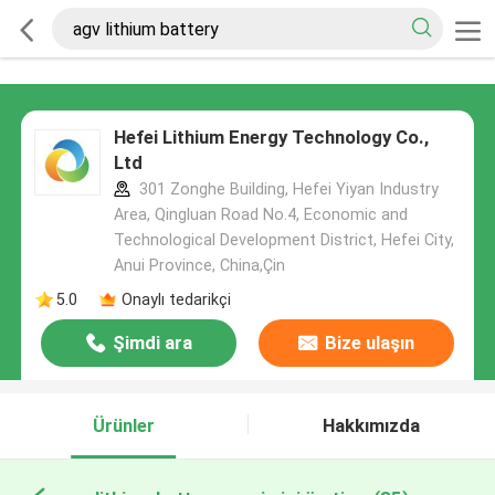
Hefei Lithium Energy Technology Co.,
Ltd
301 Zonghe Building, Hefei Yiyan Industry
Area, Qingluan Road No.4, Economic and
Technological Development District, Hefei City,
Anui Province, China,Çin
5.0
Onaylı tedarikçi
Şimdi ara
Bize ulaşın
Ürünler
Hakkımızda