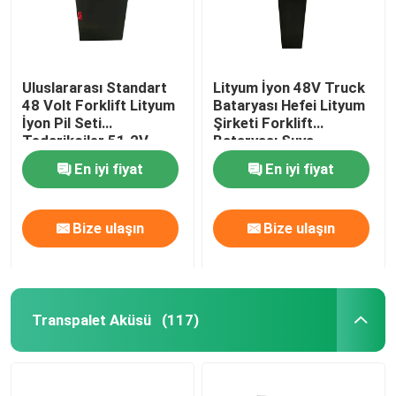
Uluslararası Standart
Lityum İyon 48V Truck
48 Volt Forklift Lityum
Bataryası Hefei Lityum
İyon Pil Seti
Şirketi Forklift
Tedarikçiler 51.2V
Bataryası Suya
12AH
dayanıklı
En iyi fiyat
En iyi fiyat
Bize ulaşın
Bize ulaşın
Transpalet Aküsü
(117)