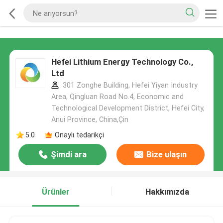
Hefei Lithium Energy Technology Co.,
Ltd
301 Zonghe Building, Hefei Yiyan Industry
Area, Qingluan Road No.4, Economic and
Technological Development District, Hefei City,
Anui Province, China,Çin
5.0
Onaylı tedarikçi
Şimdi ara
Bize ulaşın
Ürünler
Hakkımızda