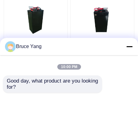
Lityum Elektrikli
48V Lityum Endüstriyel
Bruce Yang
Yükleyici Batarya
Kamyon Bataryaları
Forklift 48V IP54 Su
Elektrikli Yükleme
geçirmez
Forklift 15kg
10:00 PM
En iyi fiyat
En iyi fiyat
Good day, what product are you looking 
for?
Bize ulaşın
Bize ulaşın
Daha fazla göster