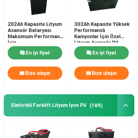
202Ah Kapasite Lityum
302Ah Kapasite Yüksek
Asansör Bataryası
Performanslı
Maksimum Performans
Kamyonlar İçin Özel
İçin
Lityum Asansör Pil
En iyi fiyat
En iyi fiyat
Bize ulaşın
Bize ulaşın
Elektrikli Forklift Lityum İyon Pil
(189)