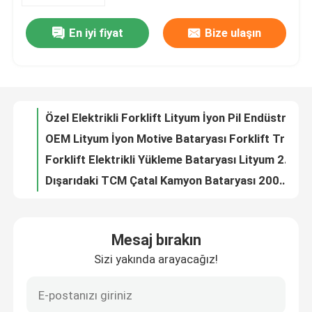
En iyi fiyat
Bize ulaşın
ODM 25.6V 272Ah Lityum İyon Forklift Pil Seti 200kg
Fabrika turu
Özel Elektrikli Forklift Lityum İyon Pil Endüstriyel Forklift Pilleri
OEM Lityum İyon Motive Bataryası Forklift Truck Stacker
Kalite kontrol
Forklift Elektrikli Yükleme Bataryası Lityum 25.6V230AH 100kg
Dışarıdaki TCM Çatal Kamyon Bataryası 200Ah Derin Döngü OEM
Bir teklif isteği
Japonya Caterpillar Forklift için özel elektrikli pil
IP54 Caterpillar Elektrikli Çatal Pil Yeni
forklift lityum pil
Palet Kamyonu Elektrikli Yükleyici Batarya Lityum İyon 25.6V 230AH
Elektrikli Çatal Walkie Stacker Pil 200Ah 100kg Lityum iyon
Elektrikli Forklift Lityum İyon Pil
Lityum İyon Forklift Elektrik Yükleyici Pil Hücreleri 25.6V 200Ah OEM
Mesaj bırakın
Lityum Forklift çekiş bataryaları Elektrikli Palet Kamyon Bataryaları Yükleme için
Sizi yakında arayacağız!
48 Volt Lityum İyon Forklift Pil
Elektrikli Lityum Bulldog Forklift Bataryası 50kg Palet Jack için
Gelişmiş Lityum İyon Forklift Elektrik Palet Jack Pil Hücreleri Şirketleri
Transpalet Aküsü
Aşırı akım koruması Lityum 36 Volt Forklift Bataryası Power Jack 1000 döngü için