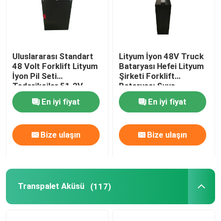
Uluslararası Standart
Lityum İyon 48V Truck
48 Volt Forklift Lityum
Bataryası Hefei Lityum
İyon Pil Seti
Şirketi Forklift
Tedarikçiler 51.2V
Bataryası Suya
12AH
dayanıklı
En iyi fiyat
En iyi fiyat
Bize ulaşın
Bize ulaşın
Transpalet Aküsü
(117)