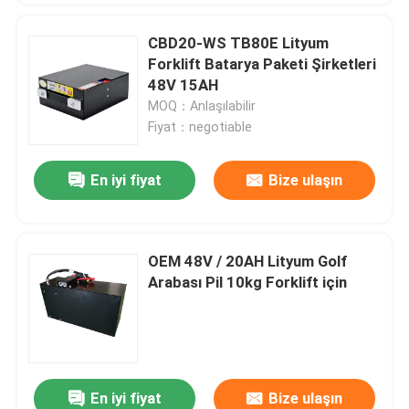
CBD20-WS TB80E Lityum
Forklift Batarya Paketi Şirketleri
48V 15AH
MOQ：Anlaşılabilir
Fiyat：negotiable
En iyi fiyat
Bize ulaşın
OEM 48V / 20AH Lityum Golf
Arabası Pil 10kg Forklift için
En iyi fiyat
Bize ulaşın