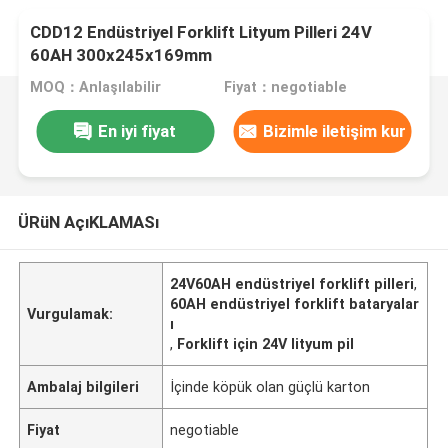
CDD12 Endüstriyel Forklift Lityum Pilleri 24V
60AH 300x245x169mm
MOQ：Anlaşılabilir
Fiyat：negotiable
En iyi fiyat
Bizimle iletişim kur
ÜRüN AçıKLAMASı
24V60AH endüstriyel forklift pilleri
,
60AH endüstriyel forklift bataryalar
Vurgulamak:
ı
,
Forklift için 24V lityum pil
Ambalaj bilgileri
İçinde köpük olan güçlü karton
Fiyat
negotiable