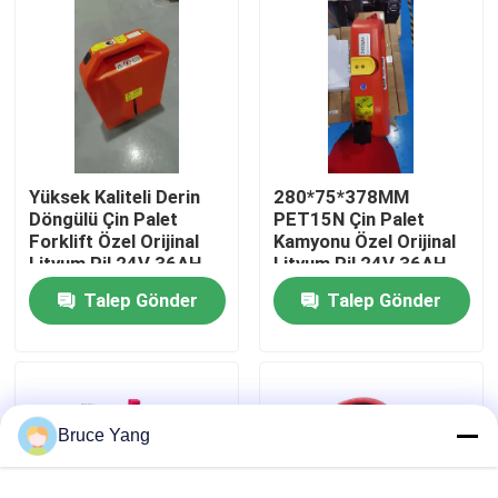
Fabrika turu
Kalite kontrol
Yüksek Kaliteli Derin
280*75*378MM
Bir teklif isteği
Döngülü Çin Palet
PET15N Çin Palet
Forklift Özel Orijinal
Kamyonu Özel Orijinal
Lityum Pil 24V 36AH
Lityum Pil 24V 36AH
forklift lityum pil
PET15N Palet Forklift
Talep Gönder
Talep Gönder
İçin
Elektrikli Forklift Lityum İyon Pil
48 Volt Lityum İyon Forklift Pil
Bruce Yang
Transpalet Aküsü