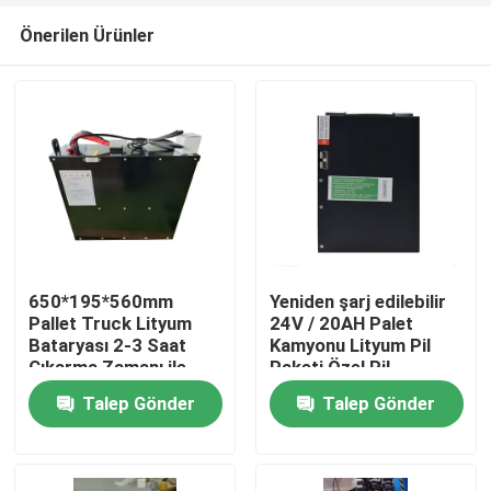
Önerilen Ürünler
650*195*560mm
Yeniden şarj edilebilir
Pallet Truck Lityum
24V / 20AH Palet
Bataryası 2-3 Saat
Kamyonu Lityum Pil
Ev
Çıkarma Zamanı ile
Paketi Özel Pil
İşlemler için
Talep Gönder
Talep Gönder
Ürünler
Hakkımızda