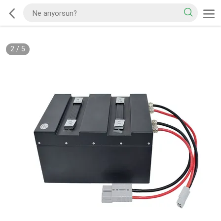
2
/
5