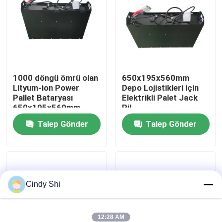
Fabrika turu
Kalite kontrol
1000 döngü ömrü olan
650x195x560mm
Lityum-ion Power
Depo Lojistikleri için
Bir teklif isteği
Pallet Bataryası
Elektrikli Palet Jack
650x195x560mm
Pil
forklift lityum pil
Talep Gönder
Talep Gönder
Elektrikli Forklift Lityum İyon Pil
Cindy Shi
48 Volt Lityum İyon Forklift Pil
Transpalet Aküsü
12:28 AM