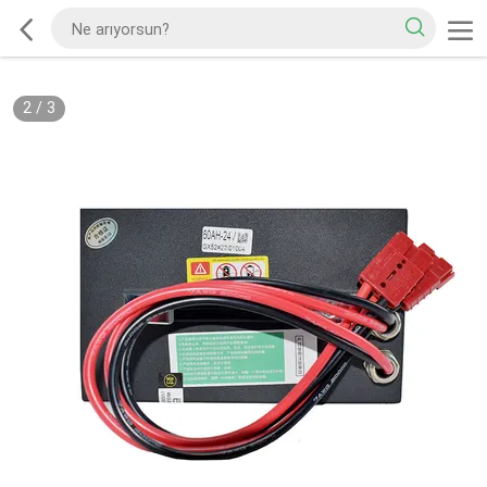
2
/
3