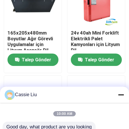
Fabrika turu
165x205x480mm
24v 40ah Mini Forklift
Kalite kontrol
Boyutlar Ağır Görevli
Elektrikli Palet
Uygulamalar için
Kamyonları için Lityum
Lityum Asansör Pil
Pil
Bir teklif isteği
Talep Gönder
Talep Gönder
forklift lityum pil
Elektrikli Forklift Lityum İyon Pil
Cassie Liu
48 Volt Lityum İyon Forklift Pil
10:00 AM
Transpalet Aküsü
Good day, what product are you looking 