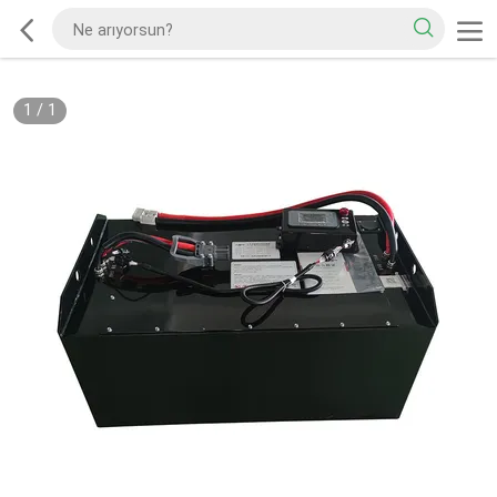
1
/
1