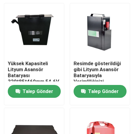
Yüksek Kapasiteli
Resimde gösterildiği
Lityum Asansör
gibi Lityum Asansör
Bataryası
Bataryasıyla
320*85*469mm 54.6V
Verimliliğinizi
Uzun ömür
Maksimize Edin
Talep Gönder
Talep Gönder
Ev
Ürünler
Hakkımızda