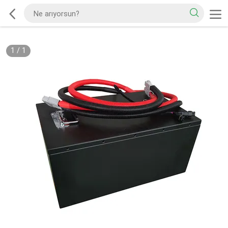
1
/
1