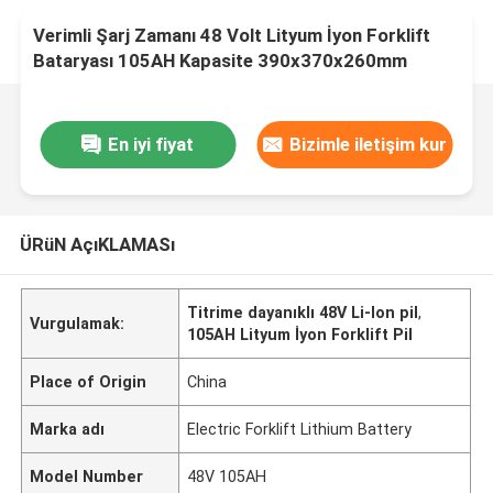
Verimli Şarj Zamanı 48 Volt Lityum İyon Forklift
Bataryası 105AH Kapasite 390x370x260mm
En iyi fiyat
Bizimle iletişim kur
ÜRüN AçıKLAMASı
Titrime dayanıklı 48V Li-Ion pil
,
Vurgulamak:
105AH Lityum İyon Forklift Pil
Place of Origin
China
Marka adı
Electric Forklift Lithium Battery
Model Number
48V 105AH