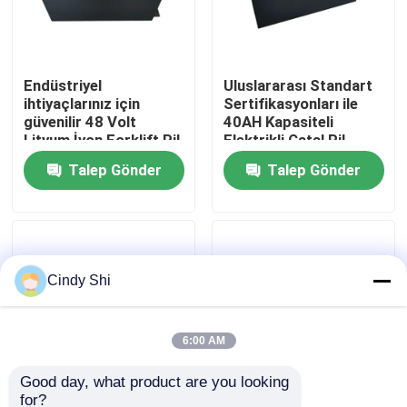
Fabrika turu
Endüstriyel
Uluslararası Standart
ihtiyaçlarınız için
Sertifikasyonları ile
Kalite kontrol
güvenilir 48 Volt
40AH Kapasiteli
Lityum İyon Forklift Pil
Elektrikli Çatal Pil
Bir teklif isteği
Talep Gönder
Talep Gönder
forklift lityum pil
Cindy Shi
Elektrikli Forklift Lityum İyon Pil
48 Volt Lityum İyon Forklift Pil
6:00 AM
Good day, what product are you looking 
Transpalet Aküsü
for?
Endüstriyel
Titreşme Direnci