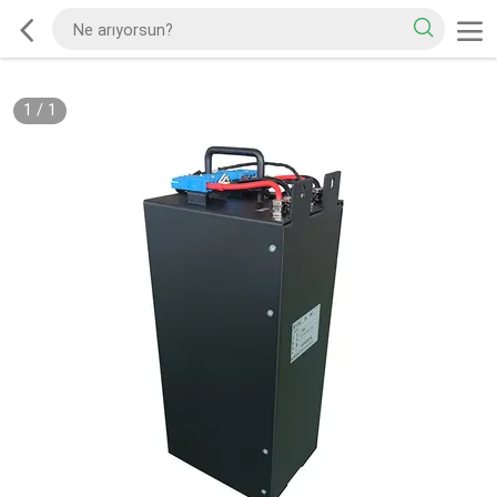
1
/
1