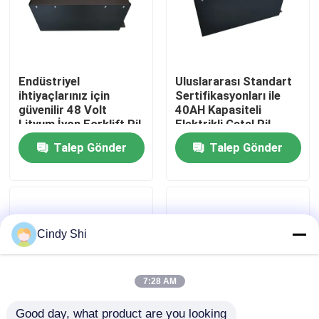
Fabrika turu
Endüstriyel
Uluslararası Standart
Kalite kontrol
ihtiyaçlarınız için
Sertifikasyonları ile
güvenilir 48 Volt
40AH Kapasiteli
Lityum İyon Forklift Pil
Elektrikli Çatal Pil
Bir teklif isteği
Talep Gönder
Talep Gönder
forklift lityum pil
Elektrikli Forklift Lityum İyon Pil
Cindy Shi
48 Volt Lityum İyon Forklift Pil
7:28 AM
Transpalet Aküsü
Good day, what product are you looking 