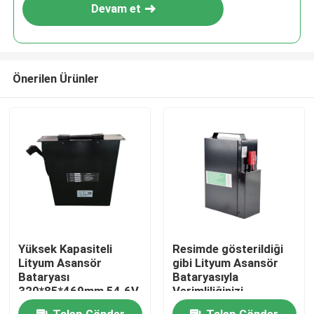
Devam et
Önerilen Ürünler
Ev
Yüksek Kapasiteli
Resimde gösterildiği
Lityum Asansör
gibi Lityum Asansör
Ürünler
Bataryası
Bataryasıyla
320*85*469mm 54.6V
Verimliliğinizi
Uzun ömür
Maksimize Edin
Hakkımızda
Talep Gönder
Talep Gönder