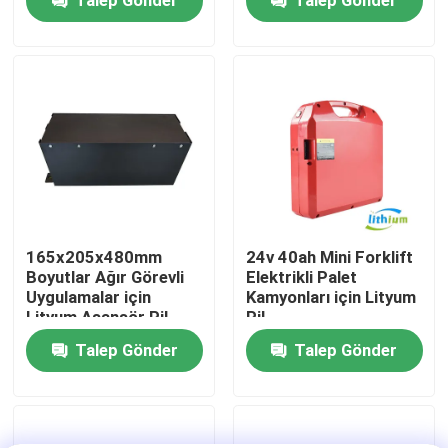
Fabrika turu
Kalite kontrol
Bir teklif isteği
forklift lityum pil
165x205x480mm
24v 40ah Mini Forklift
Boyutlar Ağır Görevli
Elektrikli Palet
Uygulamalar için
Kamyonları için Lityum
Elektrikli Forklift Lityum İyon Pil
Lityum Asansör Pil
Pil
Talep Gönder
Talep Gönder
48 Volt Lityum İyon Forklift Pil
Transpalet Aküsü