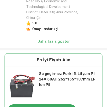
Road No.4, Economic and
Technological Development
District, Hefei City, Anui Province,
China ,Çin
5.0
Onaylı tedarikçi
Daha fazla göster
En İyi Fiyatı Alın
Su geçirmez Forklift Lityum Pil
24V 60AH 262*155*187mm Li-
Ion Pil