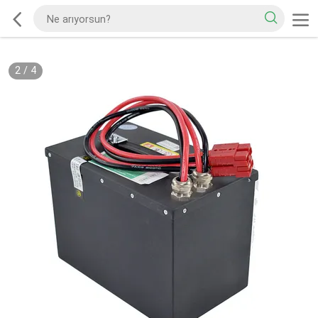
2
/
4