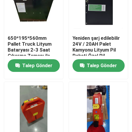
650*195*560mm
Yeniden şarj edilebilir
Pallet Truck Lityum
24V / 20AH Palet
Bataryası 2-3 Saat
Kamyonu Lityum Pil
Çıkarma Zamanı ile
Paketi Özel Pil
İşlemler için
Talep Gönder
Talep Gönder
Ev
Ürünler
Hakkımızda