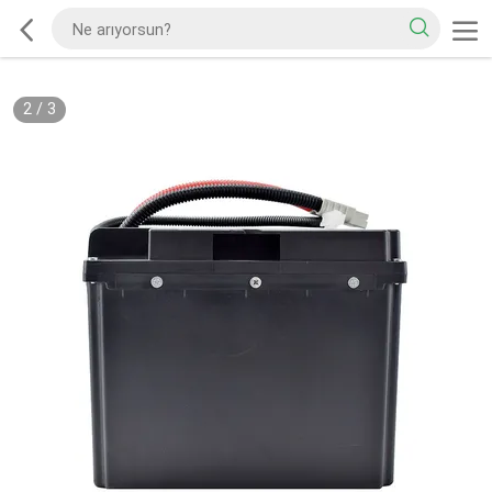
2
/
3