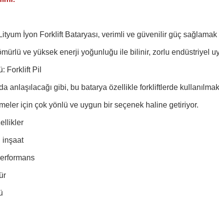
Lityum İyon Forklift Bataryası, verimli ve güvenilir güç sağlamak i
ömürlü ve yüksek enerji yoğunluğu ile bilinir, zorlu endüstriyel
 Forklift Pil
a anlaşılacağı gibi, bu batarya özellikle forkliftlerde kullanılmak 
tmeler için çok yönlü ve uygun bir seçenek haline getiriyor.
llikler
 inşaat
erformans
ür
ü