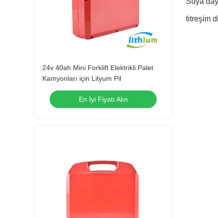
Suya day
titreşim d
24v 40ah Mini Forklift Elektrikli Palet
Kamyonları için Lityum Pil
En İyi Fiyatı Alın