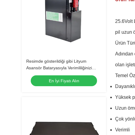
25.6Volt 
pil uzun 
Ürün Türü:
Adından d
Resimde gösterildiği gibi Lityum
olan işle
Asansör Bataryasıyla Verimliliğinizi
Maksimize Edin
Temel Öze
En İyi Fiyatı Alın
Dayanıklı
Yüksek p
Uzun öm
Çok yönl
Verimli