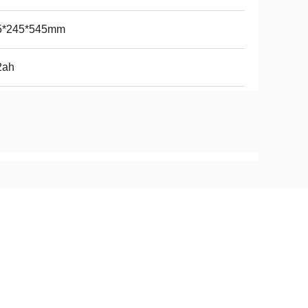
5*245*545mm
2ah