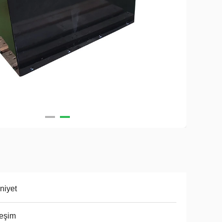
niyet
reşim