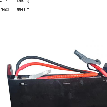
anıklı
Direniş
irenci
titreşim