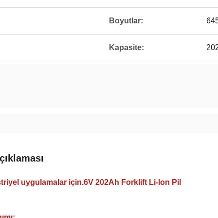
Boyutlar:
64
Kapasite:
20
çıklaması
riyel uygulamalar için.6V 202Ah Forklift Li-Ion Pil
ımı: