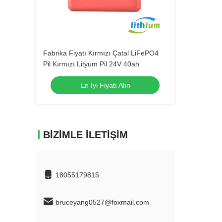
Fabrika Fiyatı Kırmızı Çatal LiFePO4
Pil Kırmızı Lityum Pil 24V 40ah
En İyi Fiyatı Alın
BIZIMLE İLETIŞIM
18055179815
bruceyang0527@foxmail.com