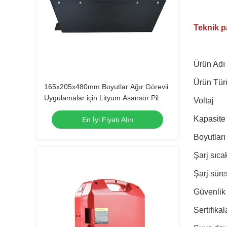
Teknik p
Ürün Adı
Ürün Tür
165x205x480mm Boyutlar Ağır Görevli
Uygulamalar için Lityum Asansör Pil
Voltaj
Kapasite
En İyi Fiyatı Alın
Boyutları
Şarj sıcak
Şarj süre
Güvenlik 
Sertifikal