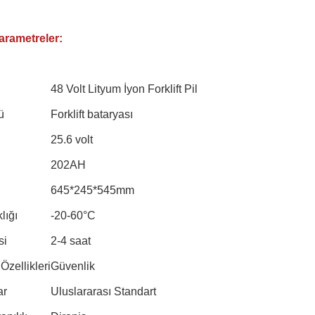
arametreler:
48 Volt Lityum İyon Forklift Pil
ü
Forklift bataryası
25.6 volt
202AH
645*245*545mm
lığı
-20-60°C
si
2-4 saat
Özellikleri
Güvenlik
ar
Uluslararası Standart