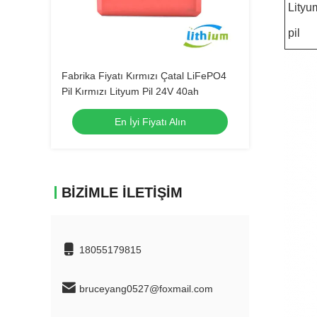
Lityu
pil
Fabrika Fiyatı Kırmızı Çatal LiFePO4
Pil Kırmızı Lityum Pil 24V 40ah
En İyi Fiyatı Alın
BIZIMLE İLETIŞIM
18055179815
bruceyang0527@foxmail.com