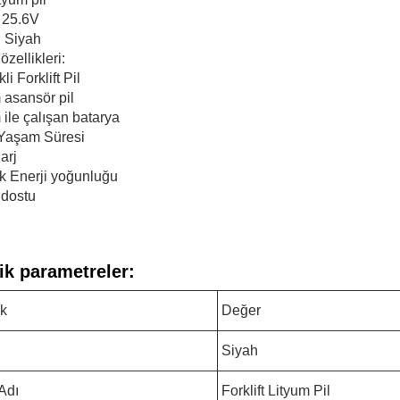
: 25.6V
 Siyah
özellikleri:
kli Forklift Pil
 asansör pil
 ile çalışan batarya
Yaşam Süresi
arj
k Enerji yoğunluğu
 dostu
ik parametreler:
ik
Değer
Siyah
Adı
Forklift Lityum Pil