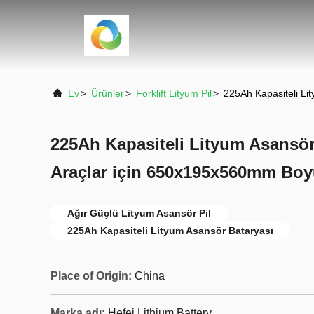
Ev
>
Ürünler
>
Forklift Lityum Pil
>
225Ah Kapasiteli Li
225Ah Kapasiteli Lityum Asansör
Araçlar için 650x195x560mm Boy
Ağır Güçlü Lityum Asansör Pil
225Ah Kapasiteli Lityum Asansör Bataryası
Place of Origin:
China
Marka adı:
Hefei Lithium Battery