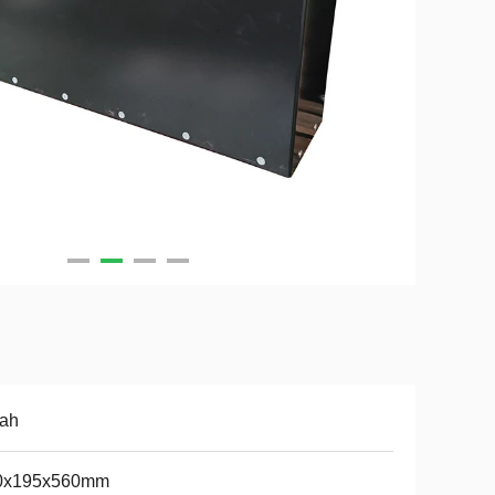
yah
0x195x560mm