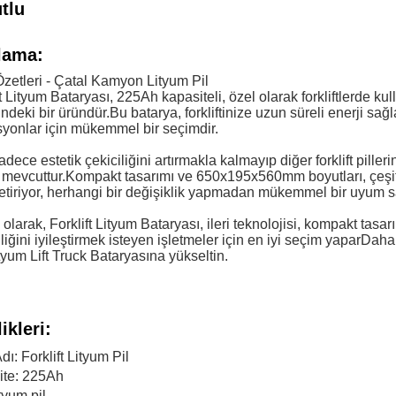
tlu
lama:
zetleri - Çatal Kamyon Lityum Pil
ft Lityum Bataryası, 225Ah kapasiteli, özel olarak forkliftlerde k
ğindeki bir üründür.Bu batarya, forkliftinize uzun süreli enerji sa
yonlar için mükemmel bir seçimdir.
adece estetik çekiciliğini artırmakla kalmayıp diğer forklift pille
 mevcuttur.Kompakt tasarımı ve 650x195x560mm boyutları, çeşitl
etiriyor, herhangi bir değişiklik yapmadan mükemmel bir uyum s
olarak, Forklift Lityum Bataryası, ileri teknolojisi, kompakt tas
iliğini iyileştirmek isteyen işletmeler için en iyi seçim yaparDaha 
ityum Lift Truck Bataryasına yükseltin.
ikleri:
dı: Forklift Lityum Pil
ite: 225Ah
tyum pil