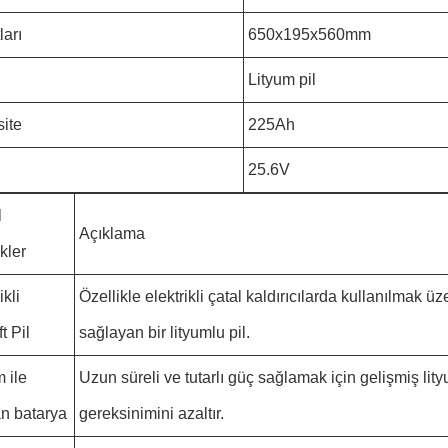
ları
650x195x560mm
Lityum pil
ite
225Ah
25.6V
l
Açıklama
kler
ikli
Özellikle elektrikli çatal kaldırıcılarda kullanılmak ü
ft Pil
sağlayan bir lityumlu pil.
 ile
Uzun süreli ve tutarlı güç sağlamak için gelişmiş lityu
an batarya
gereksinimini azaltır.