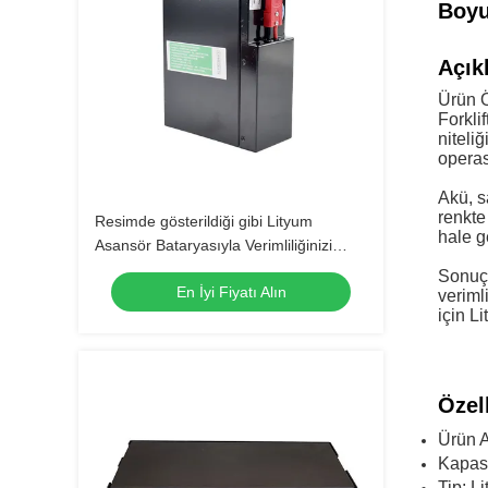
Boyu
Açık
Ürün Ö
Forkli
niteli
operas
Akü, s
renkte
Resimde gösterildiği gibi Lityum
hale g
Asansör Bataryasıyla Verimliliğinizi
Maksimize Edin
Sonuç 
En İyi Fiyatı Alın
veriml
için L
Özell
Ürün A
Kapas
Tip: Li