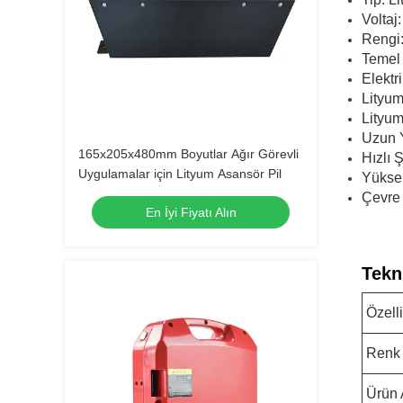
Voltaj
Rengi:
Temel 
Elektri
Lityum
Lityum
Uzun 
165x205x480mm Boyutlar Ağır Görevli
Hızlı Ş
Uygulamalar için Lityum Asansör Pil
Yükse
Çevre
En İyi Fiyatı Alın
Tekn
Özell
Renk
Ürün 