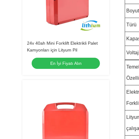
Boyut
Türü
Kapas
24v 40ah Mini Forklift Elektrikli Palet
Kamyonları için Lityum Pil
Voltaj
En İyi Fiyatı Alın
Teme
Özelli
Elektr
Forkli
Lityum
çalış