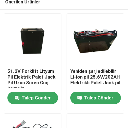
Önerilen Ürünler
51.2V Forklift Lityum
Yeniden şarj edilebilir
Pil Elektrik Palet Jack
Li-ion pil 25.6V/202AH
Pil Uzun Süren Güç
Elektrikli Palet Jack pil
kaynağı
Ev
Talep Gönder
Talep Gönder
Ürünler
Hakkımızda