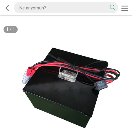
1
/
1