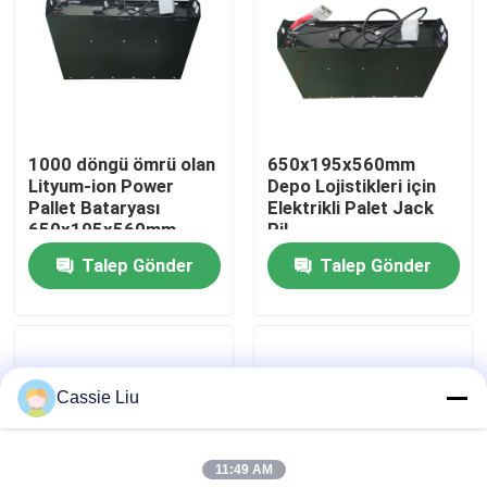
Fabrika turu
Kalite kontrol
1000 döngü ömrü olan
650x195x560mm
Lityum-ion Power
Depo Lojistikleri için
Bir teklif isteği
Pallet Bataryası
Elektrikli Palet Jack
650x195x560mm
Pil
Talep Gönder
Talep Gönder
forklift lityum pil
Elektrikli Forklift Lityum İyon Pil
Cassie Liu
48 Volt Lityum İyon Forklift Pil
11:49 AM
Transpalet Aküsü