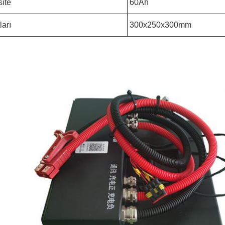
ite
60Ah
ları
300x250x300mm