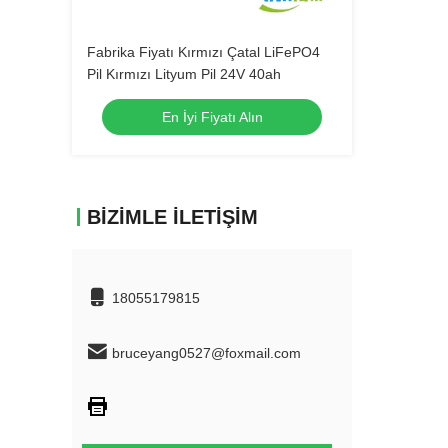
Fabrika Fiyatı Kırmızı Çatal LiFePO4
Pil Kırmızı Lityum Pil 24V 40ah
En İyi Fiyatı Alın
BIZIMLE İLETIŞIM
18055179815
bruceyang0527@foxmail.com