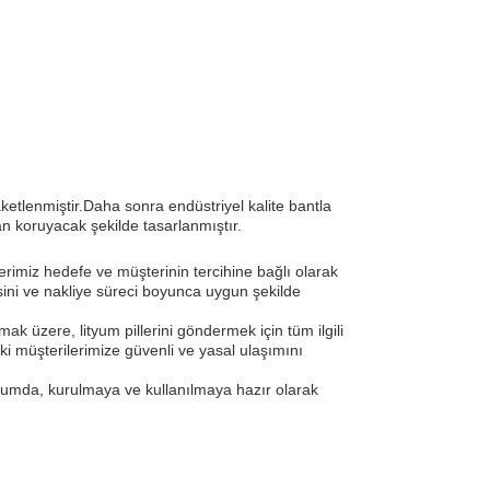
aketlenmiştir.Daha sonra endüstriyel kalite bantla
an koruyacak şekilde tasarlanmıştır.
lerimiz hedefe ve müşterinin tercihine bağlı olarak
sini ve nakliye süreci boyunca uygun şekilde
mak üzere, lityum pillerini göndermek için tüm ilgili
i müşterilerimize güvenli ve yasal ulaşımını
urumda, kurulmaya ve kullanılmaya hazır olarak