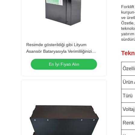
Forklif
kurşun-
ve üret
Özetle,
teknolo
yatırım
sürdürü
Resimde gösterildiği gibi Lityum
Asansör Bataryasıyla Verimliliğinizi
Tekn
Maksimize Edin
En İyi Fiyatı Alın
Özelli
Ürün 
Türü
Voltaj
Renk