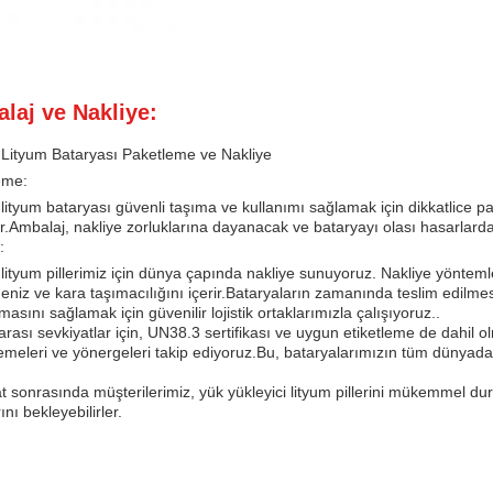
laj ve Nakliye:
t Lityum Bataryası Paketleme ve Nakliye
eme:
t lityum bataryası güvenli taşıma ve kullanımı sağlamak için dikkatlice p
ır.Ambalaj, nakliye zorluklarına dayanacak ve bataryayı olası hasarlard
:
t lityum pillerimiz için dünya çapında nakliye sunuyoruz. Nakliye yöntem
eniz ve kara taşımacılığını içerir.Bataryaların zamanında teslim edilme
lmasını sağlamak için güvenilir lojistik ortaklarımızla çalışıyoruz..
arası sevkiyatlar için, UN38.3 sertifikası ve uygun etiketleme de dahil ol
meleri ve yönergeleri takip ediyoruz.Bu, bataryalarımızın tüm dünyadak
t sonrasında müşterilerimiz, yük yükleyici lityum pillerini mükemmel d
ını bekleyebilirler.