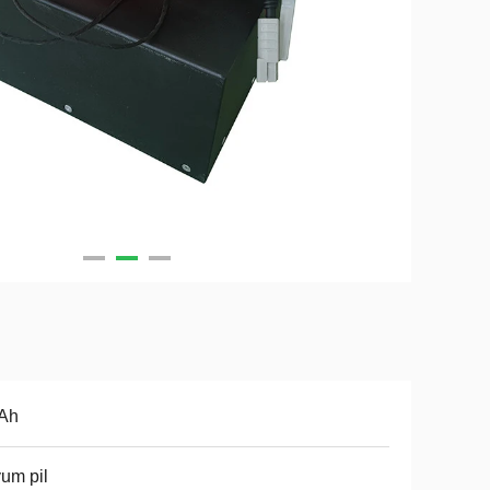
 Ah
yum pil