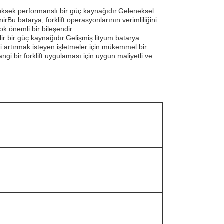
 yüksek performanslı bir güç kaynağıdır.Geleneksel
irBu batarya, forklift operasyonlarının verimliliğini
k önemli bir bileşendir.
nilir bir güç kaynağıdır.Gelişmiş lityum batarya
liği artırmak isteyen işletmeler için mükemmel bir
gi bir forklift uygulaması için uygun maliyetli ve