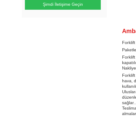
Şimdi İletişime Geçin
Amba
Forklif
Paketl
Forklif
kapatıl
Nakliye
Forklif
hava, d
kullanı
Uluslar
düzenle
sağlar..
Teslima
almalar