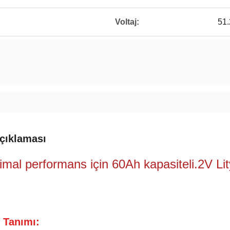
Voltaj:
51
çıklaması
mal performans için 60Ah kapasiteli.2V Li
 Tanımı: