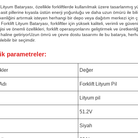
t Lityum Bataryası, özellikle forkliftlerde kullanılmak üzere tasarlanmış
asit pillerine kıyasla üstün enerji yoğunluğu ve daha uzun ömürü ile bilin
kenliğini artırmak isteyen herhangi bir depo veya dağıtım merkezi için ço
 Forklift Lityum Bataryası, forkliftler için yüksek kaliteli, verimli ve güve
jisi ve önemli özellikleri, forklift operasyonlarını geliştirmek ve üretken
 haline getiriyorUzun ömrü ve çevre dostu tasarımı ile bu batarya, herhan
lebilir bir seçimdir.
ik parametreler:
kler
Değer
Adı
Forklift Lityum Pil
Lityum pil
51.2V
Siyah