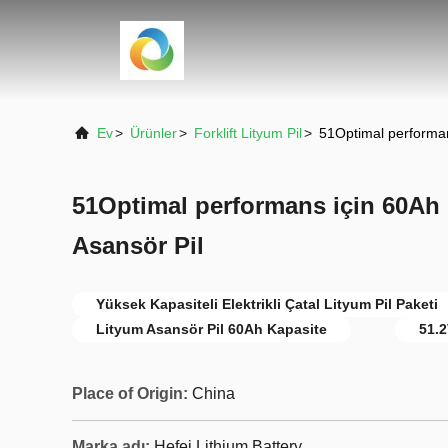
Ev
>
Ürünler
>
Forklift Lityum Pil
>
51Optimal performan
51Optimal performans için 60Ah 
Asansör Pil
Yüksek Kapasiteli Elektrikli Çatal Lityum Pil Paketi
Lityum Asansör Pil 60Ah Kapasite
51.2
Place of Origin:
China
Marka adı:
Hefei Lithium Battery