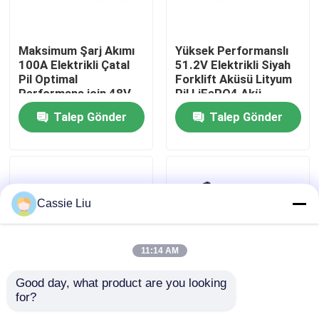
Fabrika turu
Maksimum Şarj Akımı
Yüksek Performanslı
100A Elektrikli Çatal
51.2V Elektrikli Siyah
Pil Optimal
Forklift Aküsü Lityum
Kalite kontrol
Performans için 48V
Pil LiFePO4 Akü
Voltaj
Talep Gönder
Talep Gönder
Bir teklif isteği
forklift lityum pil
Cassie Liu
Elektrikli Forklift Lityum İyon Pil
11:14 AM
48 Volt Lityum İyon Forklift Pil
Good day, what product are you looking 
for?
Güçlü ve dayanıklı
25Ah Kapasite
Transpalet Aküsü
elektrikli forklift
Elektrikli Çatal