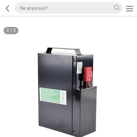
2
/
3