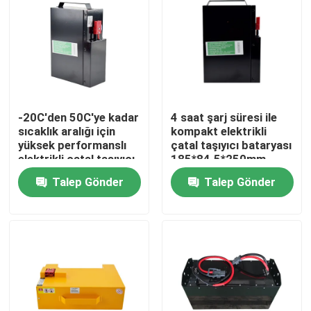
-20C'den 50C'ye kadar
4 saat şarj süresi ile
sıcaklık aralığı için
kompakt elektrikli
yüksek performanslı
çatal taşıyıcı bataryası
elektrikli çatal taşıyıcı
185*84.5*250mm
bataryası
Talep Gönder
Talep Gönder
Ev
Ürünler
Hakkımızda