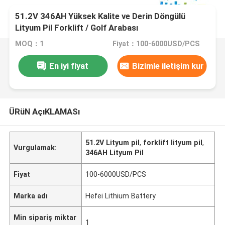
51.2V 346AH Yüksek Kalite ve Derin Döngülü
Lityum Pil Forklift / Golf Arabası
MOQ：1
Fiyat：100-6000USD/PCS
En iyi fiyat
Bizimle iletişim kur
ÜRüN AçıKLAMASı
51.2V Lityum pil
,
forklift lityum pil
,
Vurgulamak:
346AH Lityum Pil
Fiyat
100-6000USD/PCS
Marka adı
Hefei Lithium Battery
Min sipariş miktar
1