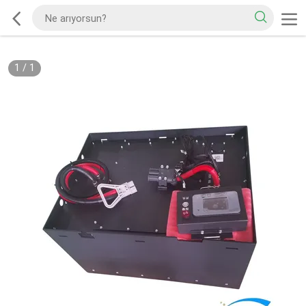
1
/
1