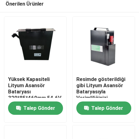
Önerilen Ürünler
Yüksek Kapasiteli
Resimde gösterildiği
Lityum Asansör
gibi Lityum Asansör
Bataryası
Bataryasıyla
320*85*469mm 54.6V
Verimliliğinizi
Ev
Uzun ömür
Maksimize Edin
Talep Gönder
Talep Gönder
Ürünler
Hakkımızda