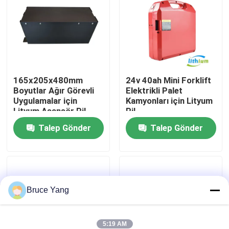
Fabrika turu
Kalite kontrol
165x205x480mm
24v 40ah Mini Forklift
Boyutlar Ağır Görevli
Elektrikli Palet
Bir teklif isteği
Uygulamalar için
Kamyonları için Lityum
Lityum Asansör Pil
Pil
forklift lityum pil
Talep Gönder
Talep Gönder
Elektrikli Forklift Lityum İyon Pil
Bruce Yang
48 Volt Lityum İyon Forklift Pil
Transpalet Aküsü
5:19 AM