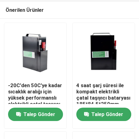
Önerilen Ürünler
-20C'den 50C'ye kadar
4 saat şarj süresi ile
sıcaklık aralığı için
kompakt elektrikli
yüksek performanslı
çatal taşıyıcı bataryası
Ev
elektrikli çatal taşıyıcı
185*84.5*250mm
bataryası
Talep Gönder
Talep Gönder
Ürünler
Hakkımızda