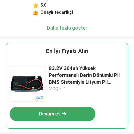
5.0
Onaylı tedarikçi
Daha fazla göster
En İyi Fiyatı Alın
83.2V 304ah Yüksek
Performanslı Derin Dönümlü Pil
BMS Sistemiyle Lityum Pil
Forklift / Golf Arabası için
MOQ： 1
Devam et