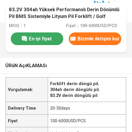
83.2V 304ah Yüksek Performanslı Derin Dönümlü
Pil BMS Sistemiyle Lityum Pil Forklift / Golf
Arabası için
MOQ：1
Fiyat：100-6000USD/PCS
En iyi fiyat
Bizimle iletişim kur
ÜRüN AçıKLAMASı
Forklift derin döngü pil
,
Vurgulamak:
304ah derin döngülü pil
,
83.2V derin döngülü pil
Delivery Time
20-30days
Fiyat
100-6000USD/PCS