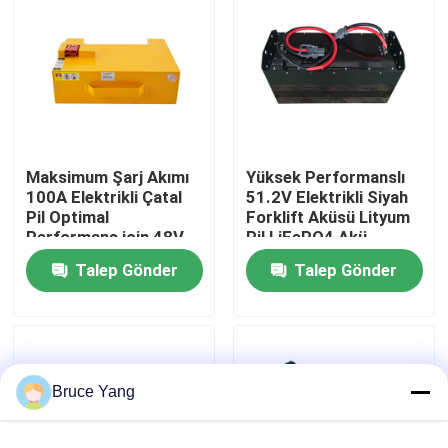
Fabrika turu
Kalite kontrol
Maksimum Şarj Akımı
Yüksek Performanslı
Bir teklif isteği
100A Elektrikli Çatal
51.2V Elektrikli Siyah
Pil Optimal
Forklift Aküsü Lityum
Performans için 48V
Pil LiFePO4 Akü
forklift lityum pil
Voltaj
Talep Gönder
Talep Gönder
Elektrikli Forklift Lityum İyon Pil
48 Volt Lityum İyon Forklift Pil
Bruce Yang
Transpalet Aküsü