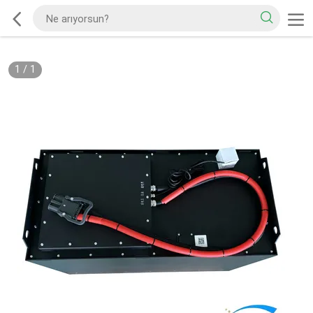
1
/
1