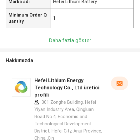
Marka adı
Hefei Lithium Battery
Minimum Order Q
1
uantity
Daha fazla göster
Hakkımızda
Hefei Lithium Energy
Technology Co., Ltd üretici
profili
301 Zonghe Building, Hefei
Yiyan Industry Area, Qingluan
Road No.4, Economic and
Technological Development
District, Hefei City, Anui Province,
China ,Çin