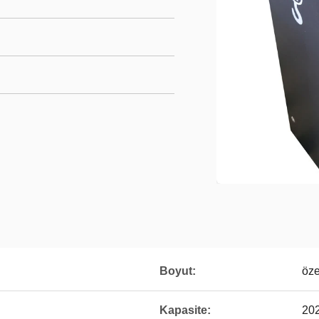
Boyut:
özel
Kapasite:
20