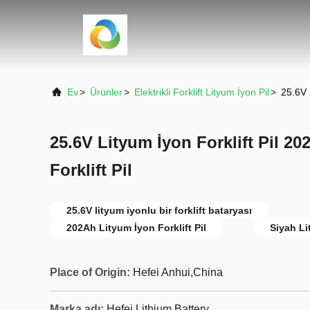
Ev
>
Ürünler
>
Elektrikli Forklift Lityum İyon Pil
>
25.6V L
25.6V Lityum İyon Forklift Pil 20
Forklift Pil
25.6V lityum iyonlu bir forklift bataryası
202Ah Lityum İyon Forklift Pil
Siyah Li
Place of Origin:
Hefei Anhui,China
Marka adı:
Hefei Lithium Battery