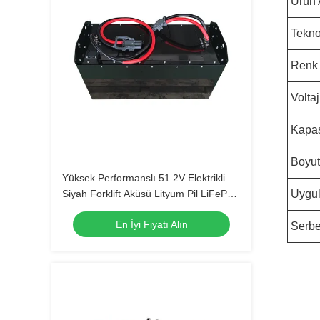
Ürün 
Tekno
Renk
Voltaj
Kapas
Boyut
Yüksek Performanslı 51.2V Elektrikli
Siyah Forklift Aküsü Lityum Pil LiFePO4
Uygu
Akü
En İyi Fiyatı Alın
Serbe