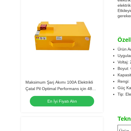
elektrikl
elektri
Etkileyi
gereken
Özell
Ürün Ad
Uygulam
Voltaj:
Boyut: 
Kapasi
Rengi:
Maksimum Şarj Akımı 100A Elektrikli
Güç Kay
Çatal Pil Optimal Performans için 48V
Tip: Ele
Voltaj
En İyi Fiyatı Alın
Tekn