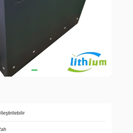
leştirilebilir
2ah