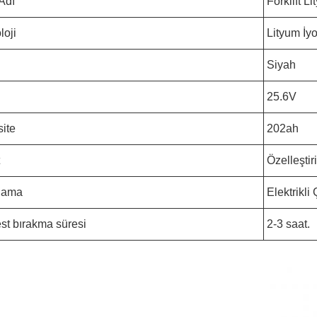
Adı
Forklift Li
loji
Lityum İyo
Siyah
25.6V
ite
202ah
Özelleştiri
lama
Elektrikli 
st bırakma süresi
2-3 saat.