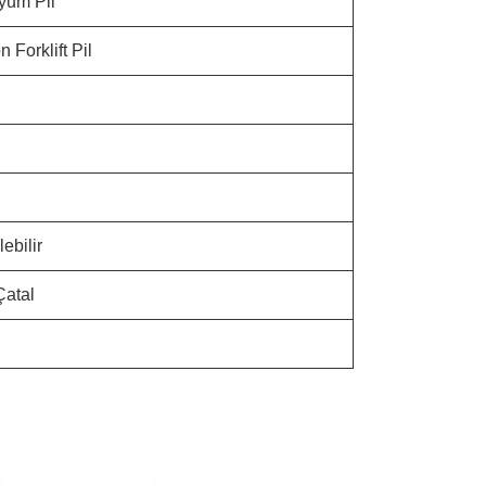
tyum Pil
n Forklift Pil
lebilir
Çatal