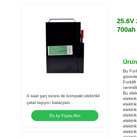
25.6V 
700ah 
Ürün
Bu Fork
görevle
Forklif
verimli
Bu elektr
4 saat şarj süresi ile kompakt elektrikli
elektrikl
çatal taşıyıcı bataryası
elektrikl
185*84.5*250mm
elektrikl
elektrikl
En İyi Fiyatı Alın
elektrikl
elektrikl
elektrikl