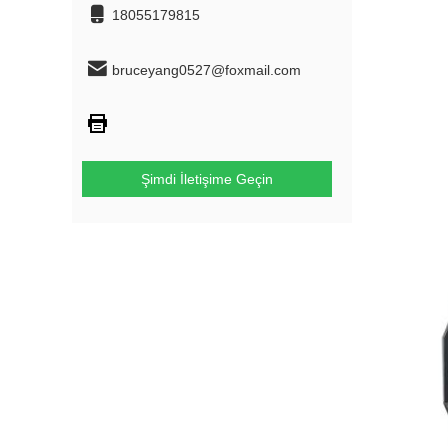
18055179815
bruceyang0527@foxmail.com
Şimdi İletişime Geçin