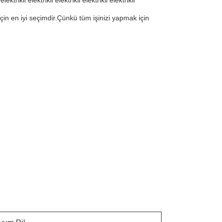
 elektrikli elektrikli elektrikli elektrikli elektrikli
niz için en iyi seçimdir.Çünkü tüm işinizi yapmak için