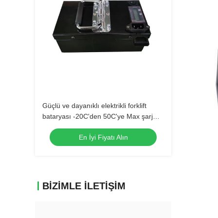
Güçlü ve dayanıklı elektrikli forklift
bataryası -20C'den 50C'ye Max şarj
akımı 100A
En İyi Fiyatı Alın
BIZIMLE İLETIŞIM