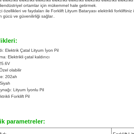
i elektrikli elektrikli elektrikli elektrikli elektrikli elektrikli elektrikli elektrikli
kliendüstriyel ortamlar için mükemmel hale getirmek.
ci özellikleri ve faydaları ile Forklift Lityum Bataryası elektrikli forklifti
 gücü ve güvenilirliği sağlar..
ikleri:
ı: Elektrik Çatal Lityum İyon Pil
a: Elektrikli çatal kaldırıcı
 25.6V
Özel olabilir
te: 202ah
 Siyah
nağı: Lityum İyonlu Pil
ktrikli Forklift Pil
ik parametreler: