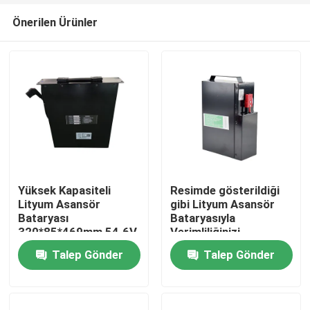
Önerilen Ürünler
Yüksek Kapasiteli
Resimde gösterildiği
Lityum Asansör
gibi Lityum Asansör
Bataryası
Bataryasıyla
Ev
320*85*469mm 54.6V
Verimliliğinizi
Uzun ömür
Maksimize Edin
Talep Gönder
Talep Gönder
Ürünler
Hakkımızda