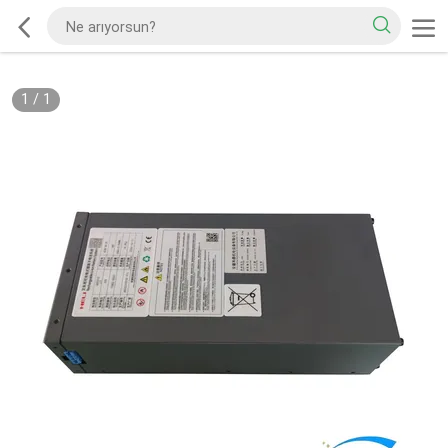
1
/
1