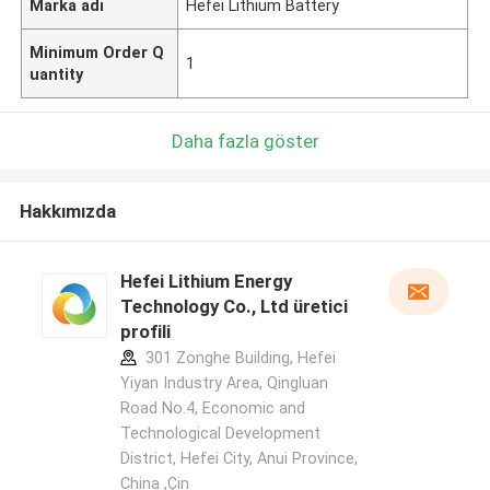
Marka adı
Hefei Lithium Battery
Minimum Order Q
1
uantity
Daha fazla göster
Hakkımızda
Hefei Lithium Energy
Technology Co., Ltd üretici
profili
301 Zonghe Building, Hefei
Yiyan Industry Area, Qingluan
Road No.4, Economic and
Technological Development
District, Hefei City, Anui Province,
China ,Çin