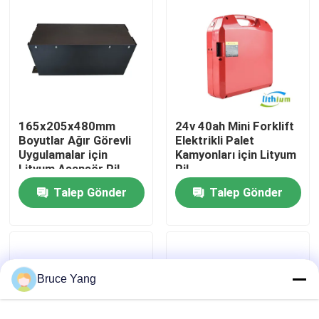
Fabrika turu
Kalite kontrol
165x205x480mm
24v 40ah Mini Forklift
Bir teklif isteği
Boyutlar Ağır Görevli
Elektrikli Palet
Uygulamalar için
Kamyonları için Lityum
Lityum Asansör Pil
Pil
forklift lityum pil
Talep Gönder
Talep Gönder
Elektrikli Forklift Lityum İyon Pil
48 Volt Lityum İyon Forklift Pil
Bruce Yang
Transpalet Aküsü