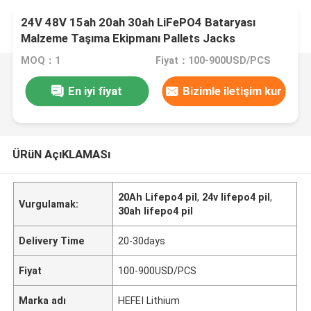
24V 48V 15ah 20ah 30ah LiFePO4 Bataryası
Malzeme Taşıma Ekipmanı Pallets Jacks
MOQ：1
Fiyat：100-900USD/PCS
En iyi fiyat
Bizimle iletişim kur
ÜRüN AçıKLAMASı
20Ah Lifepo4 pil
,
24v lifepo4 pil
,
Vurgulamak:
30ah lifepo4 pil
Delivery Time
20-30days
Fiyat
100-900USD/PCS
Marka adı
HEFEI Lithium