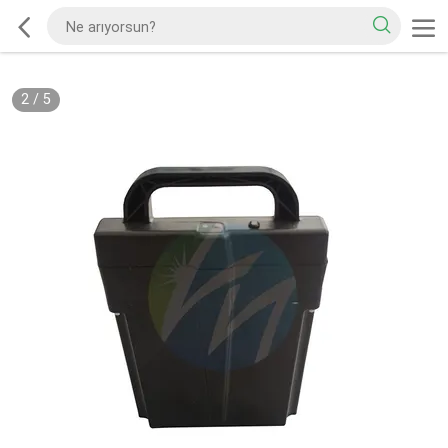
2
/
5