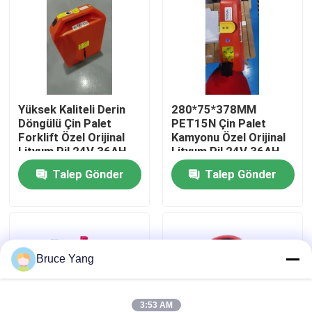
Fabrika turu
Kalite kontrol
Yüksek Kaliteli Derin
280*75*378MM
Döngülü Çin Palet
PET15N Çin Palet
Bir teklif isteği
Forklift Özel Orijinal
Kamyonu Özel Orijinal
Lityum Pil 24V 36AH
Lityum Pil 24V 36AH
PET15N Palet Forklift
forklift lityum pil
Talep Gönder
Talep Gönder
İçin
Elektrikli Forklift Lityum İyon Pil
Bruce Yang
48 Volt Lityum İyon Forklift Pil
Transpalet Aküsü
3:53 AM