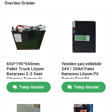
Önerilen Ürünler
650*195*560mm
Yeniden şarj edilebilir
Pallet Truck Lityum
24V / 20AH Palet
Bataryası 2-3 Saat
Kamyonu Lityum Pil
Çıkarma Zamanı ile
Paketi Özel Pil
Ev
İşlemler için
Talep Gönder
Talep Gönder
Ürünler
Hakkımızda