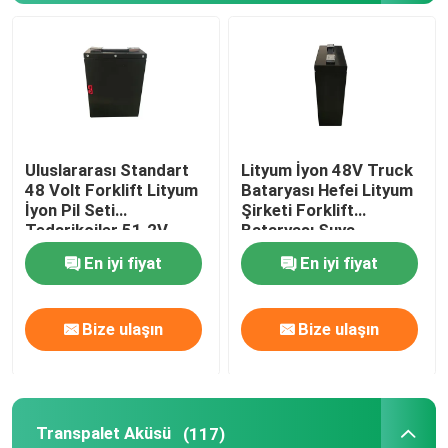
Uluslararası Standart
Lityum İyon 48V Truck
48 Volt Forklift Lityum
Bataryası Hefei Lityum
İyon Pil Seti
Şirketi Forklift
Tedarikçiler 51.2V
Bataryası Suya
12AH
dayanıklı
En iyi fiyat
En iyi fiyat
Bize ulaşın
Bize ulaşın
Transpalet Aküsü
(117)