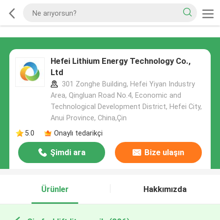
Hefei Lithium Energy Technology Co.,
Ltd
301 Zonghe Building, Hefei Yiyan Industry
Area, Qingluan Road No.4, Economic and
Technological Development District, Hefei City,
Anui Province, China,Çin
5.0
Onaylı tedarikçi
Şimdi ara
Bize ulaşın
Ürünler
Hakkımızda