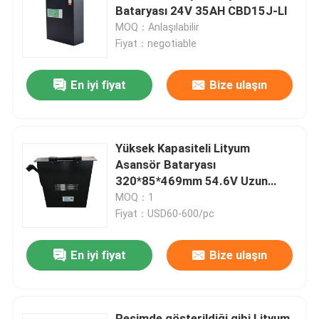
Bataryası 24V 35AH CBD15J-LI
MOQ：Anlaşılabilir
Fabrika turu
Fiyat：negotiable
En iyi fiyat
Bize ulaşın
Kalite kontrol
Bir teklif isteği
Yüksek Kapasiteli Lityum
Asansör Bataryası
forklift lityum pil
320*85*469mm 54.6V Uzun
ömür
MOQ：1
Fiyat：USD60-600/pc
Elektrikli Forklift Lityum İyon Pil
En iyi fiyat
Bize ulaşın
48 Volt Lityum İyon Forklift Pil
Transpalet Aküsü
Resimde gösterildiği gibi Lityum