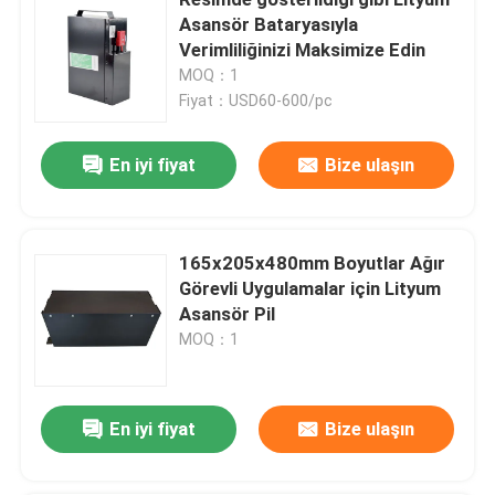
Asansör Bataryasıyla
Verimliliğinizi Maksimize Edin
Elektrikli İstifleyici Pil
MOQ：1
Fiyat：USD60-600/pc
Elektrikli Transpalet Aküsü
En iyi fiyat
Bize ulaşın
Depo otomobil bataryası
165x205x480mm Boyutlar Ağır
48V lityum golf arabası pil
Görevli Uygulamalar için Lityum
Asansör Pil
Ağır Kamyon Pilleri
MOQ：1
Makaslı Kaldırma Aküsü
En iyi fiyat
Bize ulaşın