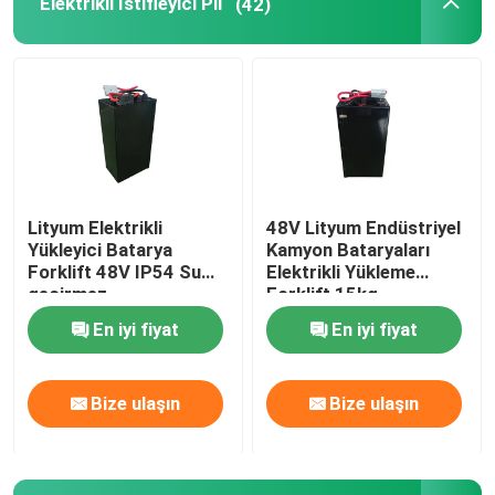
Elektrikli İstifleyici Pil
(42)
Lityum Elektrikli
48V Lityum Endüstriyel
Yükleyici Batarya
Kamyon Bataryaları
Forklift 48V IP54 Su
Elektrikli Yükleme
geçirmez
Forklift 15kg
En iyi fiyat
En iyi fiyat
Bize ulaşın
Bize ulaşın