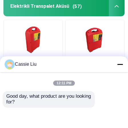
Elektrikli Transpalet Aküsü
(57)
Lityum İyon Elektrik
Derin Döngü Lifepo4
Cassie Liu
Pallet Jack Pil 36 Volt
Elektrikli Çekici Palet
Jack ODM için Ağır
Ekipman Pil
12:11 PM
En iyi fiyat
En iyi fiyat
Good day, what product are you looking 
for?
Bize ulaşın
Bize ulaşın