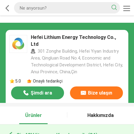
Hefei Lithium Energy Technology Co.,
Ltd
301 Zonghe Building, Hefei Yiyan Industry
Area, Qingluan Road No.4, Economic and
Technological Development District, Hefei City,
Anui Province, China,Çin
5.0
Onaylı tedarikçi
Şimdi ara
Bize ulaşın
Ürünler
Hakkımızda