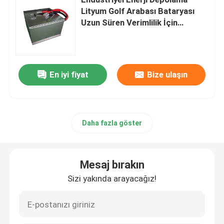
Lityum Golf Arabası Bataryası
Uzun Süren Verimlilik İçin
Elektrikli İstifleyici Pil
390x370x260mm
Elektrikli Transpalet Aküsü
En iyi fiyat
Bize ulaşın
Depo otomobil bataryası
48V lityum golf arabası pil
Daha fazla göster
Ağır Kamyon Pilleri
Mesaj bırakın
Sizi yakında arayacağız!
Makaslı Kaldırma Aküsü