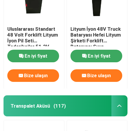
Uluslararası Standart
Lityum İyon 48V Truck
48 Volt Forklift Lityum
Bataryası Hefei Lityum
İyon Pil Seti
Şirketi Forklift
Tedarikçiler 51.2V
Bataryası Suya
12AH
dayanıklı
En iyi fiyat
En iyi fiyat
Bize ulaşın
Bize ulaşın
Transpalet Aküsü
(117)