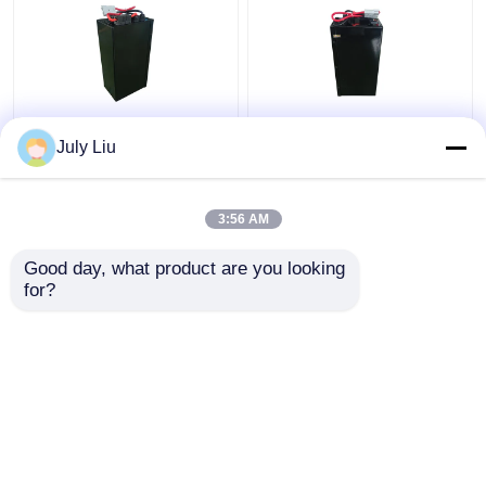
Lityum Elektrikli
48V Lityum Endüstriyel
July Liu
Yükleyici Batarya
Kamyon Bataryaları
Forklift 48V IP54 Su
Elektrikli Yükleme
geçirmez
Forklift 15kg
3:56 AM
En iyi fiyat
En iyi fiyat
Good day, what product are you looking 
for?
Bize ulaşın
Bize ulaşın
Daha fazla göster
Ana sayfa
Hakkımızda
Bize ulaşın
Desktop Site