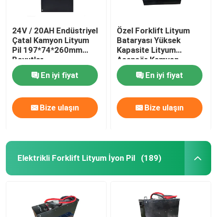
24V / 20AH Endüstriyel
Özel Forklift Lityum
Çatal Kamyon Lityum
Bataryası Yüksek
Pil 197*74*260mm
Kapasite Lityum
Boyutlar
Asansör Kamyon
Bataryası 400Ah
En iyi fiyat
En iyi fiyat
Bize ulaşın
Bize ulaşın
Elektrikli Forklift Lityum İyon Pil
(189)