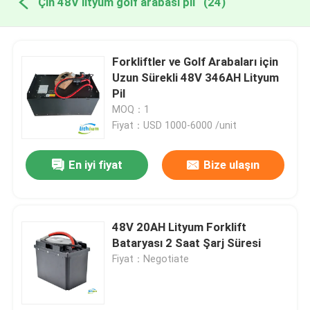
Çin 48V lityum golf arabası pil
(24)
Forkliftler ve Golf Arabaları için
Uzun Sürekli 48V 346AH Lityum
Pil
MOQ：1
Fiyat：USD 1000-6000 /unit
En iyi fiyat
Bize ulaşın
48V 20AH Lityum Forklift
Bataryası 2 Saat Şarj Süresi
Fiyat：Negotiate