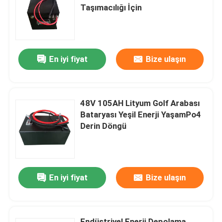
Taşımacılığı İçin
Fabrika turu
En iyi fiyat
Bize ulaşın
Kalite kontrol
Bir teklif isteği
48V 105AH Lityum Golf Arabası
Bataryası Yeşil Enerji YaşamPo4
forklift lityum pil
Derin Döngü
Elektrikli Forklift Lityum İyon Pil
En iyi fiyat
Bize ulaşın
48 Volt Lityum İyon Forklift Pil
Transpalet Aküsü
Endüstriyel Enerji Depolama