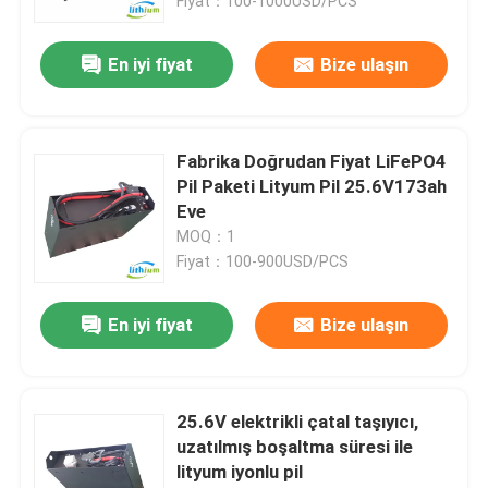
Fiyat：100-1000USD/PCS
En iyi fiyat
Bize ulaşın
Fabrika Doğrudan Fiyat LiFePO4
Pil Paketi Lityum Pil 25.6V173ah
Eve
MOQ：1
Fiyat：100-900USD/PCS
En iyi fiyat
Bize ulaşın
25.6V elektrikli çatal taşıyıcı,
uzatılmış boşaltma süresi ile
lityum iyonlu pil