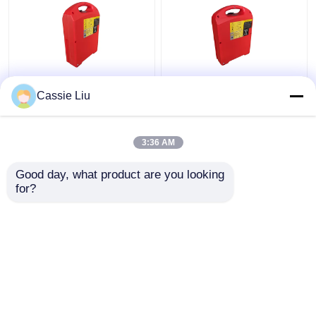
Lityum İyon Elektrik
Derin Döngü Lifepo4
Cassie Liu
Pallet Jack Pil 36 Volt
Elektrikli Çekici Palet
Jack ODM için Ağır
Ekipman Pil
3:36 AM
En iyi fiyat
En iyi fiyat
Good day, what product are you looking 
for?
Bize ulaşın
Bize ulaşın
Daha fazla göster
Ana sayfa
Hakkımızda
Bize ulaşın
Desktop Site