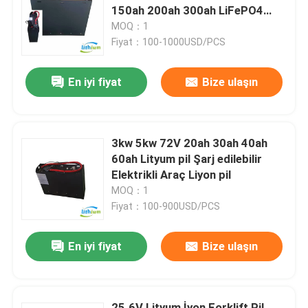
150ah 200ah 300ah LiFePO4
Forklift için Lityum Ion Pil
MOQ：1
Fabrika turu
Fiyat：100-1000USD/PCS
En iyi fiyat
Bize ulaşın
Kalite kontrol
Bir teklif isteği
3kw 5kw 72V 20ah 30ah 40ah
60ah Lityum pil Şarj edilebilir
forklift lityum pil
Elektrikli Araç Liyon pil
MOQ：1
Fiyat：100-900USD/PCS
Elektrikli Forklift Lityum İyon Pil
En iyi fiyat
Bize ulaşın
48 Volt Lityum İyon Forklift Pil
Transpalet Aküsü
25.6V Lityum İyon Forklift Pil