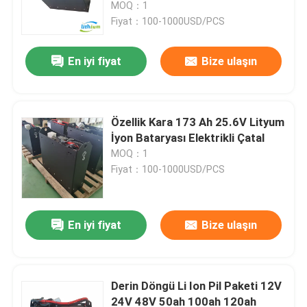
MOQ：1
Fiyat：100-1000USD/PCS
En iyi fiyat
Bize ulaşın
Özellik Kara 173 Ah 25.6V Lityum
İyon Bataryası Elektrikli Çatal
MOQ：1
Fiyat：100-1000USD/PCS
Ev
En iyi fiyat
Bize ulaşın
Ürünler
Derin Döngü Li Ion Pil Paketi 12V
24V 48V 50ah 100ah 120ah
Hakkımızda