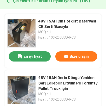
Çin Elektrikli Forklift Lityum İyon Pil
(189)
48V 15AH Çin Forklift Bataryası
CE Sertifikasıyla
MOQ：1
Fiyat：100-200USD/PCS
En iyi fiyat
Bize ulaşın
48V 15AH Derin Döngü Yeniden
Şarj Edilebilir Lityum Pil Forklift /
Pallet Trcuk için
MOQ：1
Fiyat：100-200USD/PCS