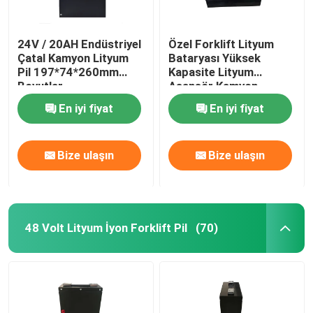
24V / 20AH Endüstriyel
Özel Forklift Lityum
Çatal Kamyon Lityum
Bataryası Yüksek
Pil 197*74*260mm
Kapasite Lityum
Boyutlar
Asansör Kamyon
Bataryası 400Ah
En iyi fiyat
En iyi fiyat
Bize ulaşın
Bize ulaşın
48 Volt Lityum İyon Forklift Pil
(70)