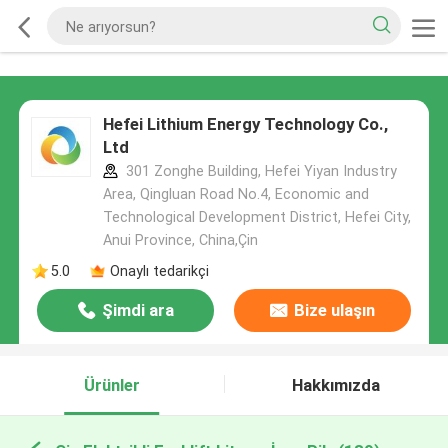
Hefei Lithium Energy Technology Co.,
Ltd
301 Zonghe Building, Hefei Yiyan Industry
Area, Qingluan Road No.4, Economic and
Technological Development District, Hefei City,
Anui Province, China,Çin
5.0
Onaylı tedarikçi
Şimdi ara
Bize ulaşın
Ürünler
Hakkımızda