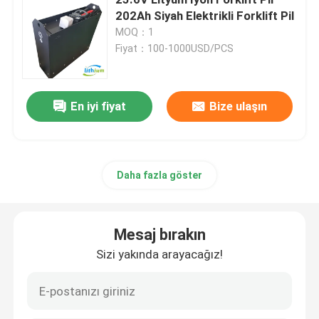
202Ah Siyah Elektrikli Forklift Pil
MOQ：1
Elektrikli İstifleyici Pil
Fiyat：100-1000USD/PCS
Elektrikli Transpalet Aküsü
En iyi fiyat
Bize ulaşın
Depo otomobil bataryası
48V lityum golf arabası pil
Daha fazla göster
Ağır Kamyon Pilleri
Mesaj bırakın
Sizi yakında arayacağız!
Makaslı Kaldırma Aküsü