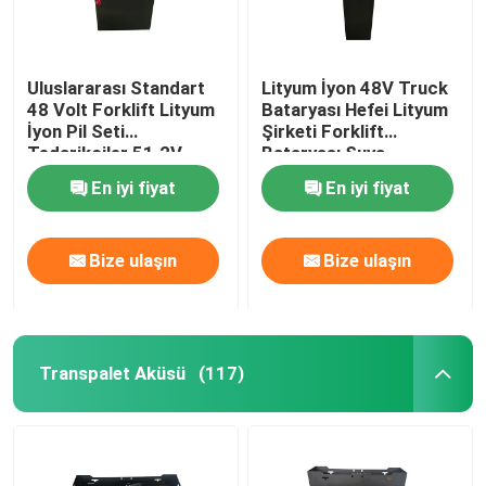
Uluslararası Standart
Lityum İyon 48V Truck
48 Volt Forklift Lityum
Bataryası Hefei Lityum
İyon Pil Seti
Şirketi Forklift
Tedarikçiler 51.2V
Bataryası Suya
12AH
dayanıklı
En iyi fiyat
En iyi fiyat
Bize ulaşın
Bize ulaşın
Transpalet Aküsü
(117)